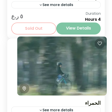
See more details
Duration
اكتشف أحد أجمل مسارات الساحل في مسقط مع
٥ ر.ع
4 Hours
تجربة التنزه في سدَاب والعودة بالقارب. تجمع هذه
المغامرة بين المشي في الطبيعة، والتاريخ، ولمسة
View Details
Sold Out
من...
مسقط
,
مسقط
صعب
1-8 People
الحمراء
See more details