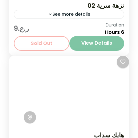
نزهة سرية 02
See more details
Duration
انضم إلينا في رحلة بسيطة وهادئة. رحلتنا السرية هي
ر.ع.9
6 Hours
مفاجأة رائعة مصممة خصيصًا لك ومرة واحدة فقط.
لن تعرف الوجهة مسبقًا...
View Details
Sold Out
1-20 People
هايك سداب